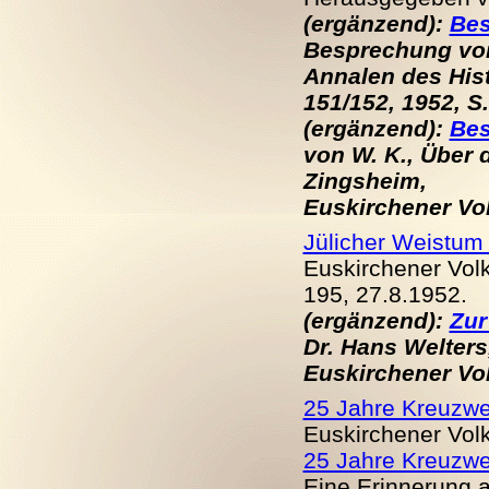
(ergänzend):
Bes
Besprechung von
Annalen des Hist
151/152, 1952, S
(ergänzend):
Bes
von W. K., Über 
Zingsheim,
Euskirchener Volk
Jülicher Weistum 
Euskirchener Volks
195, 27.8.
19
52.
(ergänzend):
Zur
Dr. Hans Welters
Euskirchener Volk
25 Jahre Kreuzwe
Euskirchener Volks
25 Jahre Kreuzwe
Eine Erinnerung a