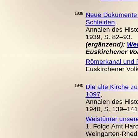
1939
Neue Dokumente z
Schleiden
,
Annalen des Histo
1939, S. 82–93.
(ergänzend):
Wer
Euskirchener Volk
Römerkanal und R
Euskirchener Volks
1940
Die alte Kirche z
1097
,
Annalen des Histo
1940, S. 139–141
Weistümer unser
1. Folge Amt Hard
Weingarten-Rhede