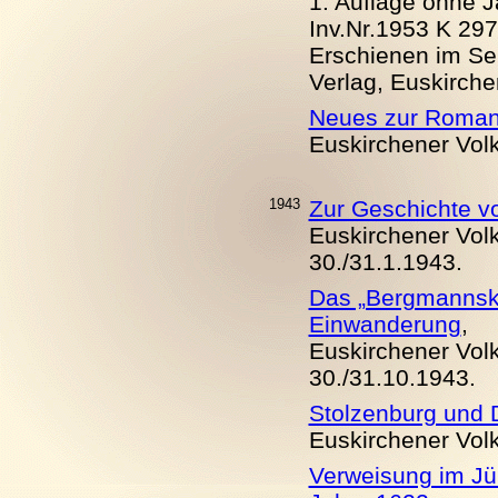
1. Auflage ohne J
Inv.Nr.1953 K 297
Erschienen im Sel
Verlag, Euskirche
Neues zur Romant
Euskirchener Volks
1943
Zur Geschichte vo
Euskirchener Volks
30./31.1.
19
43.
Das „Bergmannsklo
Einwanderung
,
Euskirchener Volks
30./31.10.
19
43.
Stolzenburg und
Euskirchener Volks
Verweisung im Jü