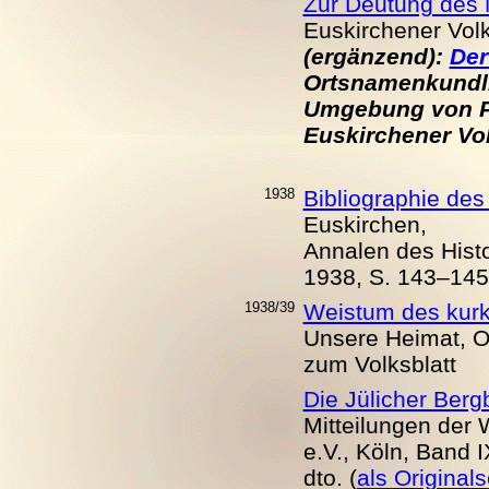
Zur Deutung de
Euskirchener Volks
(ergänzend):
De
Ortsnamenkundli
Umgebung von Pr
Euskirchener Volk
1938
Bibliographie des
Euskirchen,
Annalen des Histo
1938, S. 143–145
1938/39
Weistum des kurk
Unsere Heimat, Ok
zum Volksblatt
Die Jülicher Ber
Mitteilungen der
e.V., Köln, Band 
dto. (
als Original