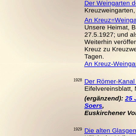
Der Weingarten d
Kreuzweingarten, 
An Kreuz=Weingar
Unsere Heimat, Be
27.5.1927; und al
Weiterhin veröffen
Kreuz zu Kreuzwei
Tagen.
An Kreuz-Weinga
1928
Der Römer-Kanal 
Eifelvereinsblatt,
(ergänzend):
25 
Soers
,
Euskirchener Volk
1929
Die alten Glasge