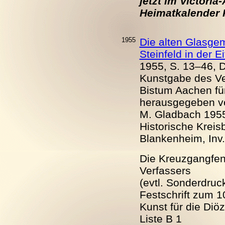
jetzt im Victori
Heimatkalender Kr
1955
Die alten Glasge
Steinfeld in der Ei
1955, S. 13–46, 
Kunstgabe des Ver
Bistum Aachen fü
herausgegeben vo
M. Gladbach 1955
Historische Kreis
Blankenheim, Inv.
Die Kreuzgangfens
Verfassers
(evtl. Sonderdruc
Festschrift zum 1
Kunst für die Diö
Liste B 1