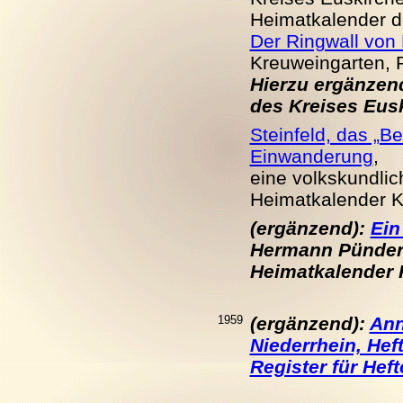
Heimatkalender d
Der Ringwall von
Kreuweingarten, R
Hierzu ergänzen
des Kreises Eus
Steinfeld, das „B
Einwanderung
,
eine volkskundlic
Heimatkalender Kr
(ergänzend):
Ein
Hermann Pünder
Heimatkalender K
1959
(ergänzend):
Ann
Niederrhein, Heft
Register für Heft