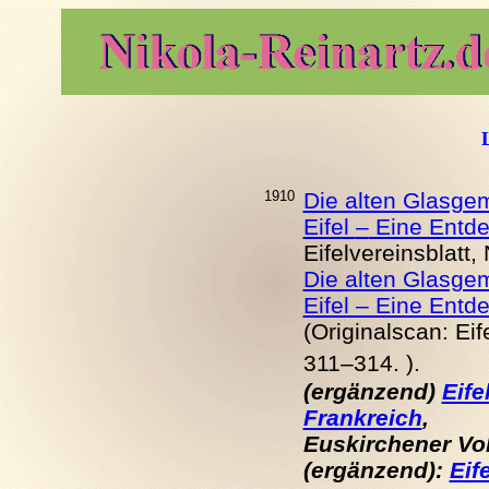
L
1910
Die alten Glasgem
Eifel
–
Eine Entde
Eifelvereinsblatt
Die alten Glasgem
Eifel – Eine Ent
(Originalscan:
Eif
311–314.
).
(ergänzend)
Eif
Frankreich
,
Euskirchener Volk
(ergänzend):
Eif