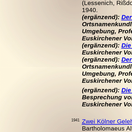
(Lessenich, Rißdo
1940.
(ergänzend):
Der
Ortsnamenkundli
Umgebung, Profe
Euskirchener Volk
(ergänzend):
Die
Euskirchener Volk
(ergänzend):
Der
Ortsnamenkundli
Umgebung, Profe
Euskirchener Volk
(ergänzend):
Die
Besprechung von
Euskirchener Volk
1941
Zwei Kölner Geleh
Bartholomaeus Al