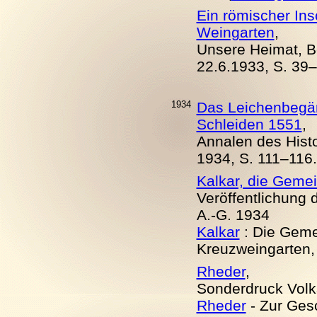
Ein römischer Insc
Weingarten
,
Unsere Heimat, Be
22.6.
19
33, S. 39–
1934
Das Leichenbegän
Schleiden 1551
,
Annalen des Histo
1934, S. 111–116.
Kalkar, die Geme
Veröffentlichung 
A.-G. 1934
Kalkar
: Die Geme
Kreuzweingarten, 
Rheder
,
Sonderdruck Volks
Rheder
- Zur Ges