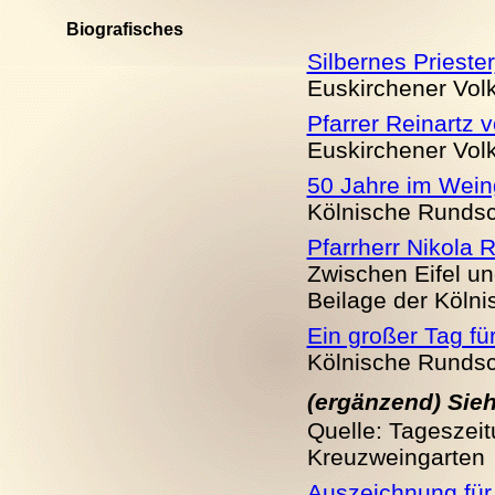
Biografisches
Silbernes Prieste
Euskirchener Volks
Pfarrer Reinartz 
Euskirchener Volks
50 Jahre im Wein
Kölnische Rundsch
Pfarrherr Nikola 
Zwischen Eifel und
Beilage der Kölni
Ein großer Tag fü
Kölnische Rundsch
(ergänzend) Sieh
Quelle: Tageszei
Kreuzweingarten
Auszeichnung für 