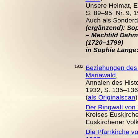
Unsere Heimat, Eu
S. 89–95; Nr. 9, 1
Auch als
Sonderdr
(ergänzend): So
– Mechtild Dahm
(1720–1799)
in Sophie Lange:
1932
Beziehungen des 
Mariawald
,
Annalen des Histo
1932, S. 135–136
(
als Originalscan
)
Der Ringwall von
Kreises Euskirch
Euskirchener Volks
Die Pfarrkirche v