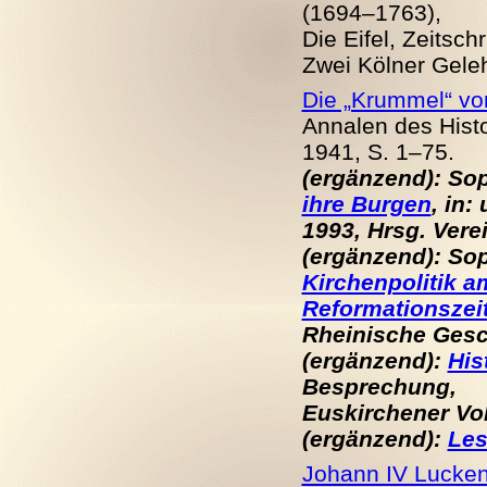
(1694–1763),
Die Eifel, Zeitsch
Zwei Kölner Geleh
Die „Krummel“ von
Annalen des Histo
1941, S. 1–75.
(ergänzend): So
ihre Burgen
, in:
1993, Hrsg. Ver
(ergänzend): So
Kirchenpolitik a
Reformationszei
Rheinische Gesc
(ergänzend):
His
Besprechung,
Euskirchener Volk
(ergänzend):
Les
Johann IV Lucken