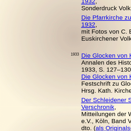
1932
,
Sonderdruck Volks
Die Pfarrkirche z
1932
,
mit Fotos von C. 
Euskirchener Volks
1933
Die Glocken von 
Annalen des Histo
1933, S. 127–130
Die Glocken von 
Festschrift zu Gl
Hrsg. Kath. Kirc
Der Schleidener S
Verschronik
,
Mitteilungen der
e.V., Köln, Band V
dto. (
als Original