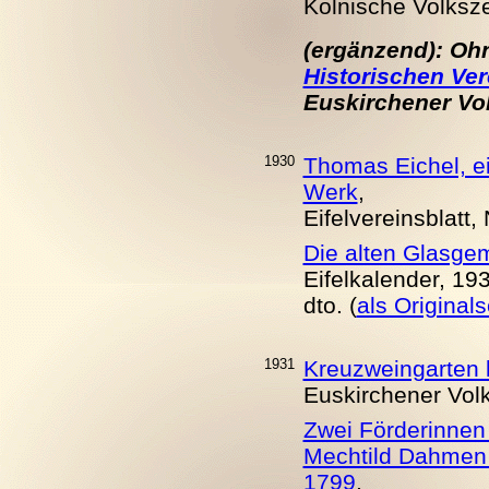
Kölnische Volksze
(ergänzend):
Ohn
Historischen Ver
Euskirchener Volk
1930
Thomas Eichel, ei
Werk
,
Eifelvereinsblatt,
Die alten Glasge
Eifelkalender, 19
dto. (
als Original
1931
Kreuzweingarten 
Euskirchener Volks
Zwei Förderinnen 
Mechtild Dahmen
1799
,