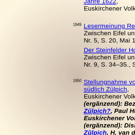
Jahre 1622
,
Euskirchener Volks
1949
Lesermeinung Rei
Zwischen Eifel und
Nr. 5, S. 20, Mai 
Der Steinfelder Ho
Zwischen Eifel und
Nr. 9, S. 34–35.,
1950
Stellungnahme vo
südlich Zülpich
,
Euskirchener Volks
(ergänzend): Bez
Zülpich?
, Paul 
Euskirchener Volk
(ergänzend): Di
Zülpich
, H. van 