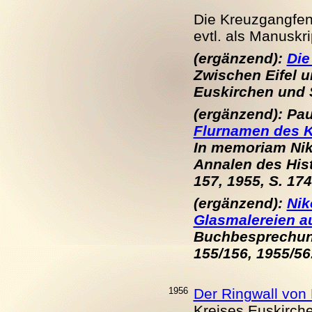
Die Kreuzgangfens
evtl. als Manuskr
(ergänzend):
Die
Zwischen Eifel un
Euskirchen und S
(ergänzend): Pa
Flurnamen des K
In memoriam Niko
Annalen des Hist
157, 1955, S. 17
(ergänzend):
Nik
Glasmalereien a
Buchbesprechung
155/156, 1955/56
1956
Der Ringwall von
Kreises Euskirch