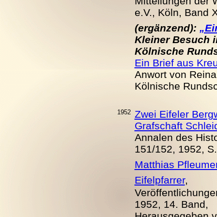
Mitteilungen der
e.V., Köln, Band 
(ergänzend):
„Ei
Kleiner Besuch i
Kölnische Rundsc
Ein Brief aus Kre
Anwort von Reinar
Kölnische Rundsc
1952
Zwei Eifeler Berg
Grafschaft Schlei
Annalen des Histo
151/152, 1952, S
Matthias Pfleumer
Eifelpfarrer
,
Veröffentlichunge
1952, 14. Band,
Herausgegeben von