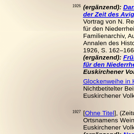
1926
(ergänzend):
Dan
der Zeit des Avi
Vortrag von N. Re
für den Niederrhe
Familienarchiv, A
Annalen des Histo
1926, S. 162–166
(ergänzend):
Frü
für den Niederrh
Euskirchener Volk
Glockenweihe in 
Nichtbetitelter Be
Euskirchener Volks
1927
[
Ohne Titel
], (Zei
Ortsnamens Weing
Euskirchener Volks