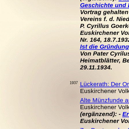
Geschichte und B
Vortrag gehalten
Vereins f. d. Nie
P. Cyrillus Goer
Euskirchener Volk
Nr. 164, 18.7.
19
3
Ist die Gründun
Von Pater Cyrilu
Heimatblätter, Be
29.11.
19
34.
1937
Lückerath: Der O
Euskirchener Volks
Alte Münzfunde a
Euskirchener Volks
(ergänzend): -
Er
Euskirchener Volk