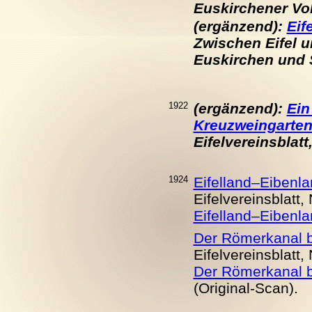
Euskirchener Volk
(ergänzend):
Eif
Zwischen Eifel un
Euskirchen und S
1922
(ergänzend):
Ein
Kreuzweingarten 
Eifelvereinsblatt
1924
Eifelland–Eibenl
Eifelvereinsblatt,
Eifelland–Eibenl
Der Römerkanal b
Eifelvereinsblatt, 
Der Römerkanal b
(Original-Scan).