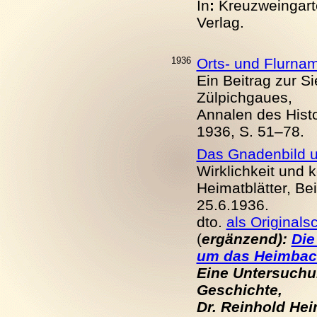
In
:
Kreuzweingarte
Verlag.
1936
Orts- und Flurna
Ein Beitrag zur S
Zülpichgaues,
Annalen des Histo
1936, S. 51–78.
Das Gnadenbild u
Wirklichkeit und 
Heimatblätter, Be
25.6.
19
36.
dto.
als Originals
(
ergänzend):
Die
um das Heimbac
Eine Untersuchu
Geschichte,
Dr. Reinhold Hei