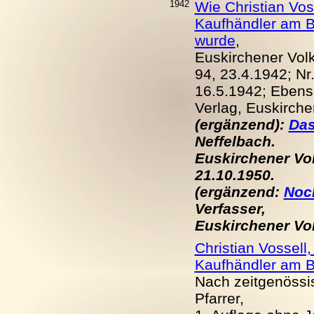
1942
Wie Christian Vo
Kaufhändler am B
wurde
,
Euskirchener Volks
94, 23.4.
19
42; Nr
16.5.
19
42; Ebenso
Verlag, Euskirche
(ergänzend):
Das
Neffelbach.
Euskirchener Volk
21.10.
19
50.
(ergänzend:
Noch
Verfasser,
Euskirchener Volk
Christian Vossel
Kaufhändler am B
Nach zeitgenössi
Pfarrer,