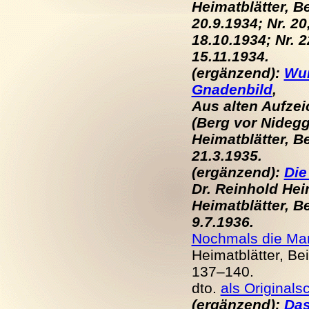
Heimatblätter, Be
20.9.
19
34; Nr. 20
18.10.
19
34; Nr. 
15.11.
19
34.
(ergänzend):
Wun
Gnadenbild
,
Aus alten Aufze
(Berg vor Nidegg
Heimatblätter, Be
21.3.
19
35.
(ergänzend):
Die
Dr. Reinhold Hei
Heimatblätter, Be
9.7.
19
36.
Nochmals die Mar
Heimatblätter, Bei
137–140.
dto.
als Originals
(ergänzend):
Das